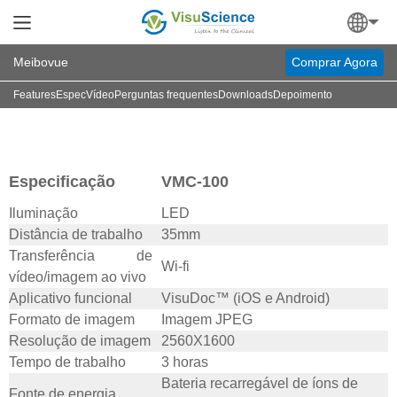
Meibovue
Comprar Agora
Features
Espec
Vídeo
Perguntas frequentes
Downloads
Depoimento
Especificação
VMC-100
Iluminação
LED
Distância de trabalho
35mm
Transferência de
Wi-fi
vídeo/imagem ao vivo
Aplicativo funcional
VisuDoc™ (iOS e Android)
Formato de imagem
Imagem JPEG
Resolução de imagem
2560X1600
Tempo de trabalho
3 horas
Bateria recarregável de íons de
Fonte de energia