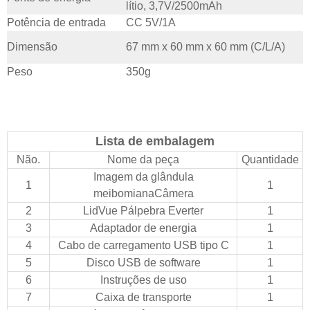
lítio, 3,7V/2500mAh
Potência de entrada
CC 5V/1A
Dimensão
67 mm x 60 mm x 60 mm (C/L/A)
Peso
350g
Lista de embalagem
Não.
Nome da peça
Quantidade
Imagem da glândula
1
1
meibomiana
Câmera
2
LidVue Pálpebra Everter
1
3
Adaptador de energia
1
4
Cabo de carregamento USB tipo C
1
5
Disco USB de software
1
6
Instruções de uso
1
7
Caixa de transporte
1