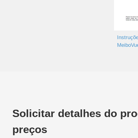
Instruçõ
MeiboVue
Solicitar detalhes do pr
preços