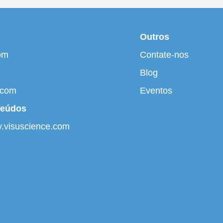
Outros
om
Contate-nos
Blog
.com
Eventos
teúdos
ry.visuscience.com