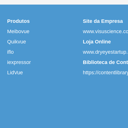
Produtos
Site da Empresa
Meibovue
www.visuscience.c
Quikvue
Loja Online
iflo
www.dryeyestartup
iexpressor
Biblioteca de Con
LidVue
https://contentlibra