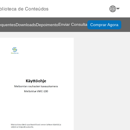
blioteca de Conteúdos
Enviar Consulta
equentes
Downloads
Depoimento
Comprar Agora