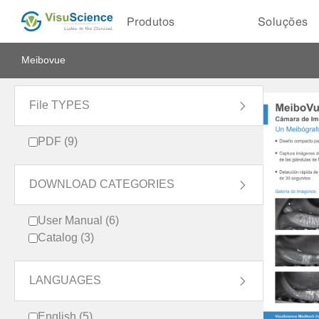
Produtos
Soluções
Meibovue
File TYPES

PDF (9)
DOWNLOAD CATEGORIES

User Manual (6)
Catalog (3)
LANGUAGES

English (5)