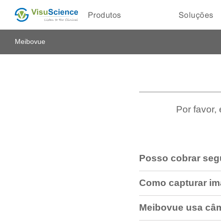
Produtos
Soluções
Meibovue
Por favor,
Posso cobrar seg
Como capturar i
Meibovue usa câ