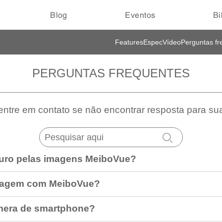
Blog
Eventos
Bi
Features
Espec
Vídeo
Perguntas fr
PERGUNTAS FREQUENTES
 entre em contato se não encontrar resposta para su
uro pelas imagens MeiboVue?
magem com MeiboVue?
mera de smartphone?