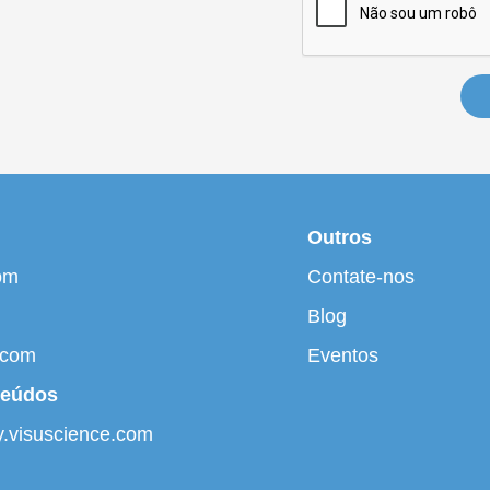
Outros
om
Contate-nos
Blog
.com
Eventos
teúdos
ry.visuscience.com