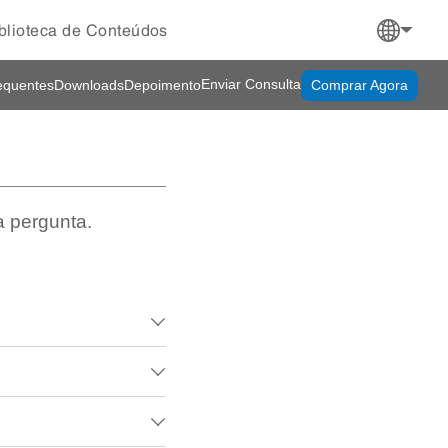
blioteca de Conteúdos
Enviar Consulta
equentes
Downloads
Depoimento
Comprar Agora
a pergunta.


