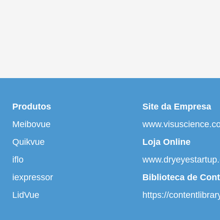
Produtos
Site da Empresa
Meibovue
www.visuscience.c
Quikvue
Loja Online
iflo
www.dryeyestartup
iexpressor
Biblioteca de Con
LidVue
https://contentlibra