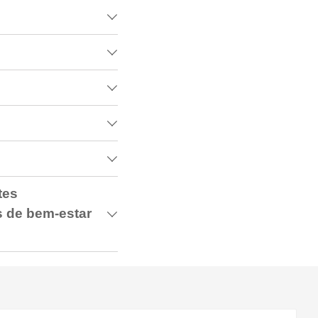





tes
s de bem-estar
