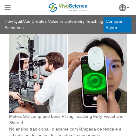
How QuikVue Creates Value in Optometry Teaching
Comprar
Scenarios
Agora
Makes Slit-Lamp and Lens Fitting Teaching Fully Visual and
Shared
No ensino tradicional, o exame com lâmpada de fenda e a
adaptação de lentes de contato são em grande