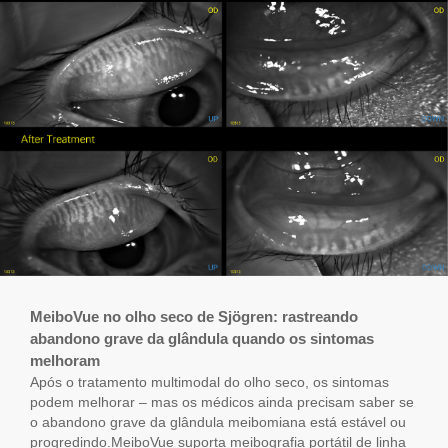
MeiboVue no olho seco de Sjögren: rastreando
abandono grave da glândula quando os sintomas
melhoram
Após o tratamento multimodal do olho seco, os sintomas
podem melhorar – mas os médicos ainda precisam saber se
o abandono grave da glândula meibomiana está estável ou
progredindo.MeiboVue suporta meibografia portátil de linha