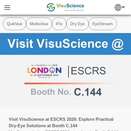
QuikVue
MeiboVue
iFlo
Dry Eye
EyeStream
Visit VisuScience at ESCRS 2026: Explore Practical
Dry-Eye Solutions at Booth C.144