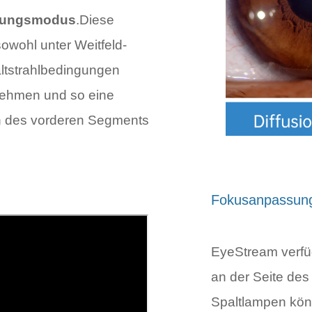
htungsmodus
.Diese
owohl unter Weitfeld-
paltstrahlbedingungen
unehmen und so eine
en des vorderen Segments
Fokusanpassung
EyeStream verfüg
an der Seite des
Spaltlampen kön