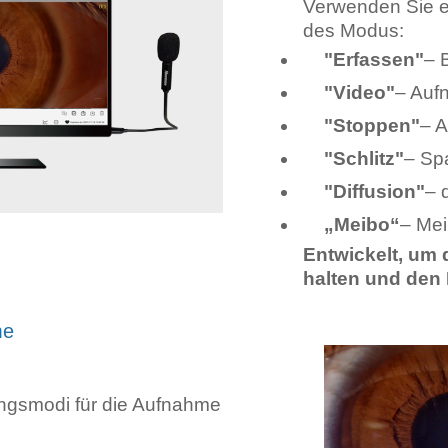
Verwenden Sie e
des Modus:
"Erfassen"
– 
"Video"
– Auf
"Stoppen"
– 
"Schlitz"
– Sp
"Diffusion"
– 
„Meibo“
– Me
Entwickelt, um 
halten und den 
me
ungsmodi für die Aufnahme