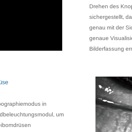
Drehen des Knop
sichergestellt, 
genau mit der Si
genaue Visualisi
Bilderfassung er
üse
bographiemodus in
undbeleuchtungsmodul, um
Meibomdrüsen