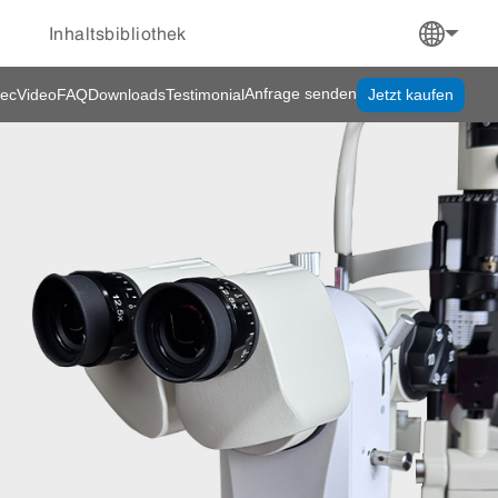
Inhaltsbibliothek
Anfrage senden
ec
Video
FAQ
Downloads
Testimonial
Jetzt kaufen