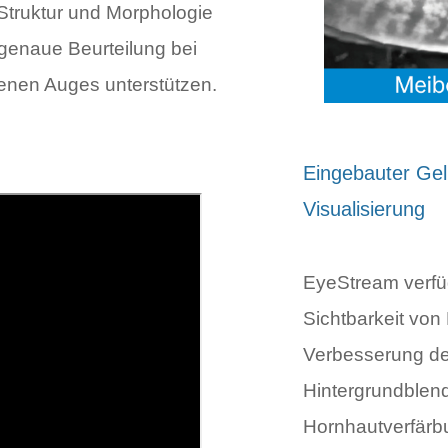
truktur und Morphologie
 genaue Beurteilung bei
enen Auges unterstützen.
Eingebauter Gelb
Visualisierung
EyeStream verfügt
Sichtbarkeit von
Verbesserung de
Hintergrundblend
Hornhautverfärb