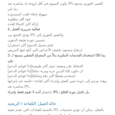
يكون الميبوم في أقل لزوجة له ​​مباشرة بعد IPL.التعبير الفوري يسمح
بما يلي:
سهولة إخلاء الغدد المسدودة
قوة أقل مطلوبة
إزالة أكثر اكتمالا للغدة
2. فعالية سريرية أفضل
يؤدي الجمع بين IPL والتعبير الفوري إلى:
تحسين جودة طبقة الدهون
فيلم مسيل للدموع أكثر استقرارا
ارتفاع مستوى تخفيف الأعراض التي أبلغ عنها المريض
3. استخدام العدسات المكبرة بدلاً من المصباح الشقي يسمح لـ OD بما
يلي:
الحفاظ على وضعية عمل أكثر طبيعية
[إذا! قوائم الدعم]
أن تكون كلتا اليدين حرة ومرنة تمامًا
[إذا! قوائم الدعم]
استخدم ضغطًا أكثر دقة وتحكمًا
[إذا! قوائم الدعم]
وهذا يترجم إلى جودة تعبير أفضل وإجراء أكثر كفاءة
—
خاصة عند إجرائها
مباشرة بعد IPL.
أنت لا تقوم فقط بإجراء IPL، بل تكمل دورة العلاج.
باختصار:
حالة العمل: الكفاءة = الربحية
بالنسبة للعيادات التي تقدم تقنية IPL بالفعل، يمكن أن تؤدي تحسينات