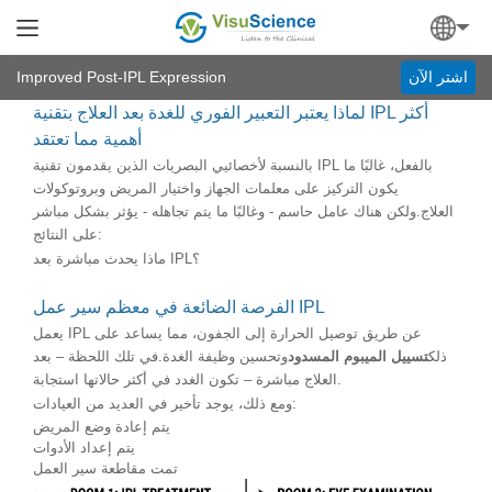
Improved Post-IPL Expression
اشتر الآن
لماذا يعتبر التعبير الفوري للغدة بعد العلاج بتقنية IPL أكثر
أهمية مما تعتقد
بالنسبة لأخصائيي البصريات الذين يقدمون تقنية IPL بالفعل، غالبًا ما
يكون التركيز على معلمات الجهاز واختيار المريض وبروتوكولات
العلاج.ولكن هناك عامل حاسم - وغالبًا ما يتم تجاهله - يؤثر بشكل مباشر
على النتائج:
ماذا يحدث مباشرة بعد IPL؟
الفرصة الضائعة في معظم سير عمل IPL
يعمل IPL عن طريق توصيل الحرارة إلى الجفون، مما يساعد على
ذلك
تسييل الميبوم المسدود
وتحسين وظيفة الغدة.في تلك اللحظة – بعد
العلاج مباشرة – تكون الغدد في أكثر حالاتها استجابة.
ومع ذلك، يوجد تأخير في العديد من العيادات:
يتم إعادة وضع المريض
يتم إعداد الأدوات
تمت مقاطعة سير العمل