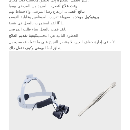
سير العمل الصغيرة إلى تحقيق مكاسب ذات مغزى:
وقت علاج أقصر
→ المزيد من المرضى يوميا
نتائج أفضل
→ ارتفاع رضا المرضى والاحتفاظ بهم
بروتوكول موحد
→ سهولة تدريب الموظفين وقابلية التوسع
لقد استثمرت بالفعل في تقنية IPL.
لقد قمت بالفعل ببناء طلب المرضى.
.
الخطوة التالية هي التحسين
كيفية تقديم العلاج
لأنه في إدارة جفاف العين، لا يقتصر النجاح على ما تفعله فحسب، بل
.
يتعلق أيضًا به
متى وكيف تفعل ذلك